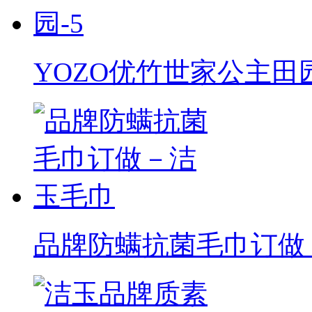
YOZO优竹世家公主田园
品牌防螨抗菌毛巾订做