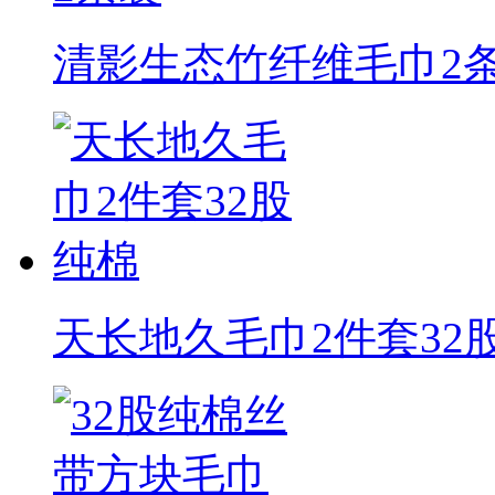
清影生态竹纤维毛巾2
天长地久毛巾2件套32