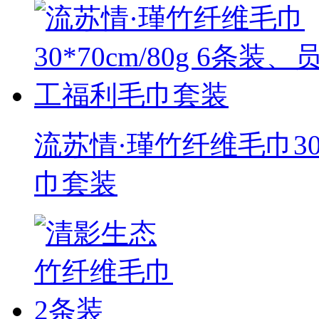
流苏情·瑾竹纤维毛巾30*
巾套装