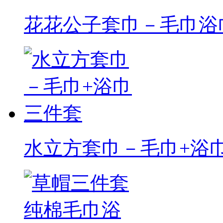
花花公子套巾－毛巾浴
水立方套巾－毛巾+浴