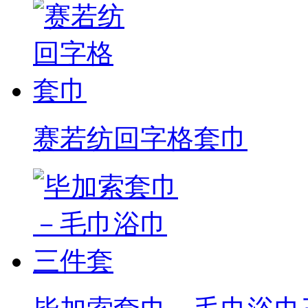
赛若纺回字格套巾