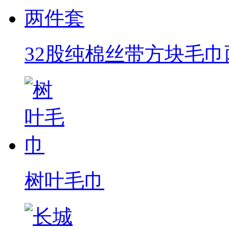
32股纯棉丝带方块毛巾
树叶毛巾