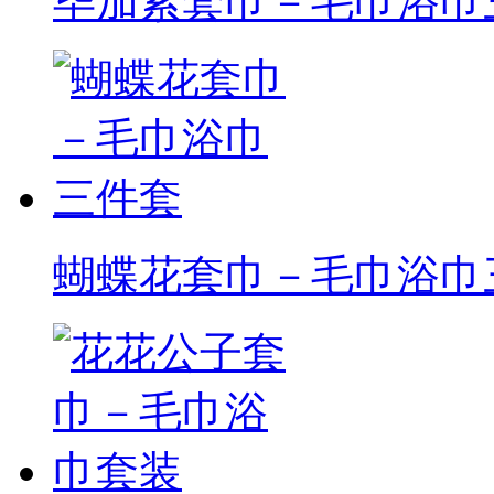
毕加索套巾－毛巾浴巾
蝴蝶花套巾－毛巾浴巾