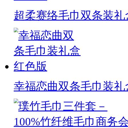
超柔赛络毛巾双条装礼
幸福恋曲双条毛巾装礼