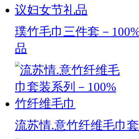
璞竹毛巾三件套－10
品
流苏情.意竹纤维毛巾套