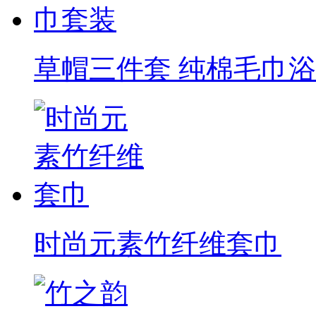
草帽三件套 纯棉毛巾
时尚元素竹纤维套巾