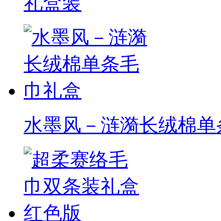
礼盒装
水墨风－涟漪长绒棉单