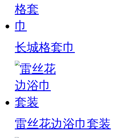
长城格套巾
雷丝花边浴巾套装